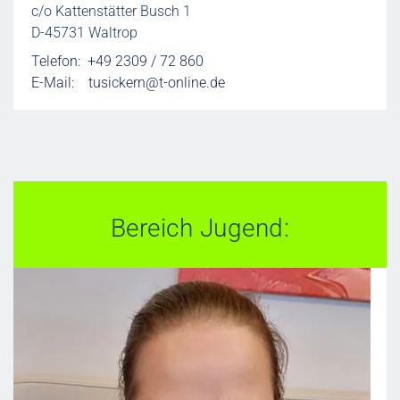
c/o Kattenstätter Busch 1
D-45731 Waltrop
Telefon: +49 2309 / 72 860
E-Mail:
tusickern@t-online.de
Bereich Jugend: