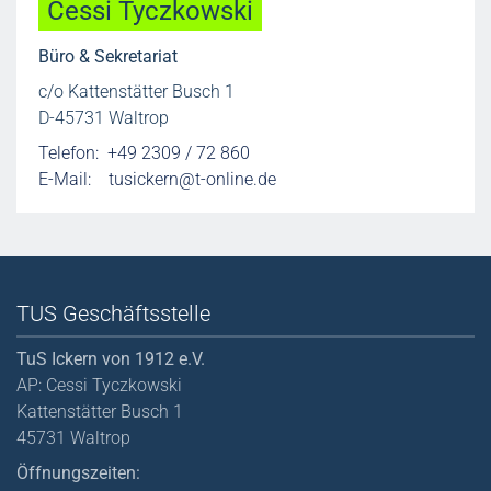
Cessi Tyczkowski
Büro & Sekretariat
c/o Kattenstätter Busch 1
D-45731 Waltrop
Telefon: +49 2309 / 72 860
E-Mail:
tusickern@t-online.de
TUS Geschäftsstelle
TuS Ickern von 1912 e.V.
AP: Cessi Tyczkowski
Kattenstätter Busch 1
45731 Waltrop
Öffnungszeiten: